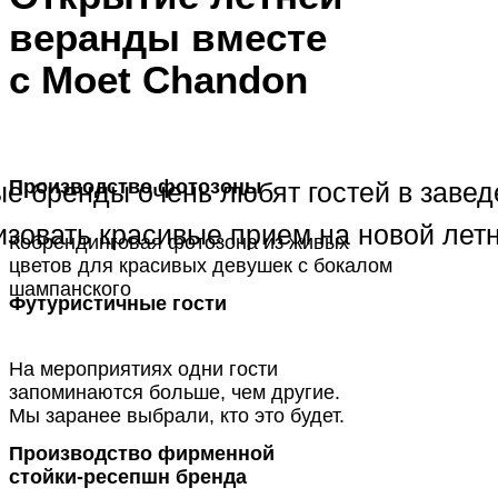
веранды вместе
с Moet Chandon
Производство фотозоны
е бренды очень любят гостей в заве
низовать красивые прием на новой лет
Кобрендинговая фотозона из живых
цветов для красивых девушек с бокалом
шампанского
Футуристичные гости
На мероприятиях одни гости
запоминаются больше, чем другие.
Мы заранее выбрали, кто это будет.
Производство фирменной
стойки-ресепшн бренда